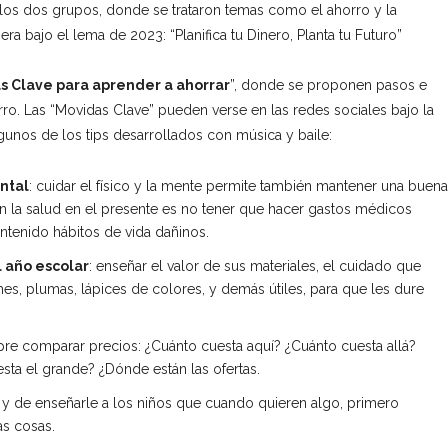
a los dos grupos, donde se trataron temas como el ahorro y la
iera bajo el lema de 2023: “Planifica tu Dinero, Planta tu Futuro”
s Clave para aprender a ahorrar
”, donde se proponen pasos e
rro. Las “Movidas Clave” pueden verse en las redes sociales bajo la
unos de los tips desarrollados con música y baile:
ntal
: cuidar el físico y la mente permite también mantener una buena
r en la salud en el presente es no tener que hacer gastos médicos
ntenido hábitos de vida dañinos.
l año escolar
: enseñar el valor de sus materiales, el cuidado que
rmes, plumas, lápices de colores, y demás útiles, para que les dure
e comparar precios: ¿Cuánto cuesta aquí? ¿Cuánto cuesta allá?
sta el grande? ¿Dónde están las ofertas.
o y de enseñarle a los niños que cuando quieren algo, primero
as cosas.