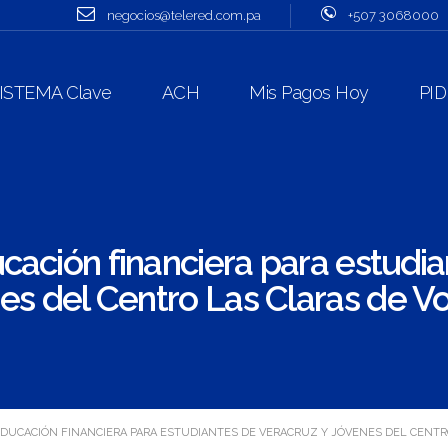
negocios@telered.com.pa
+507 3068000
ISTEMA Clave
ACH
Mis Pagos Hoy
PID
cación financiera para estudi
es del Centro Las Claras de Vo
EDUCACIÓN FINANCIERA PARA ESTUDIANTES DE VERACRUZ Y JÓVENES DEL CENTRO