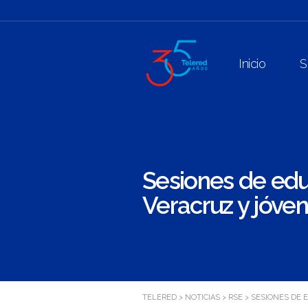
Inicio
S
Sesiones de edu
Veracruz y jóven
TELERED
>
NOTICIAS
>
RSE
>
SESIONES DE 