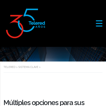
TELERED
>
SISTEMA CLAVE
>
Múltiples opciones para sus