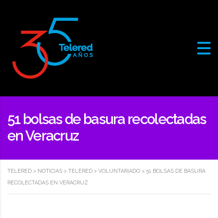
51 bolsas de basura recolectadas
en Veracruz
TELERED
>
NOTICIAS
>
TELERED
>
VOLUNTARIADO
>
51 BOLSAS DE BASURA
RECOLECTADAS EN VERACRUZ