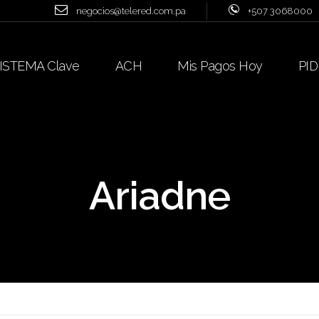
negocios@telered.com.pa
+507 3068000
ISTEMA Clave
ACH
Mis Pagos Hoy
PID
Ariadne