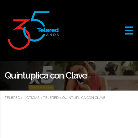
Quintuplica con Clave
TELERED
>
NOTICIAS
>
TELERED
>
QUINTUPLICA CON CLAVE