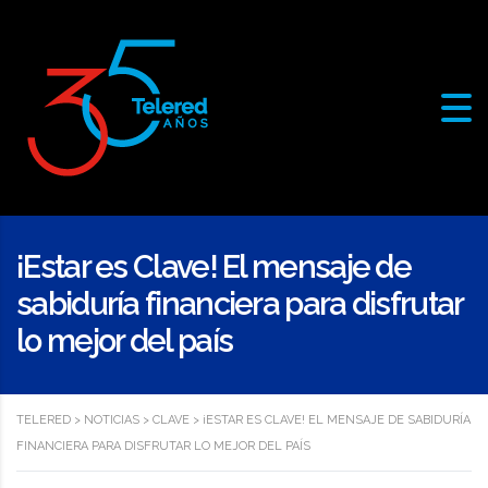
¡Estar es Clave! El mensaje de
sabiduría financiera para disfrutar
lo mejor del país
TELERED
>
NOTICIAS
>
CLAVE
>
¡ESTAR ES CLAVE! EL MENSAJE DE SABIDURÍA
FINANCIERA PARA DISFRUTAR LO MEJOR DEL PAÍS